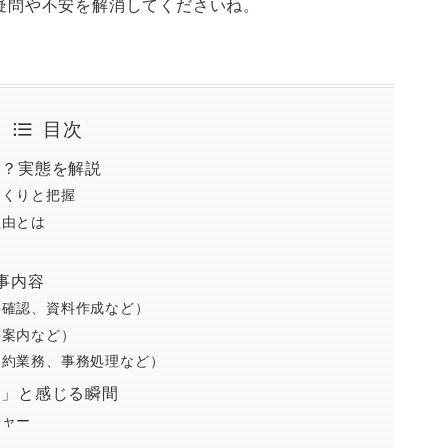
疑問や不安を解消してくださいね。
目次
変？実態を解説
っくりと把握
理由とは
力
事内容
件確認、資料作成など）
件案内など）
契約業務、事務処理など）
変」と感じる瞬間
シャー
ム